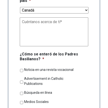
país
*
Tell
us
about
yourself
*
¿Cómo se enteró de los Padres
Basilianos?
*
Noticia en una revista vocacional
Advertisement in Catholic
Publications
Búsqueda en línea
Medios Sociales